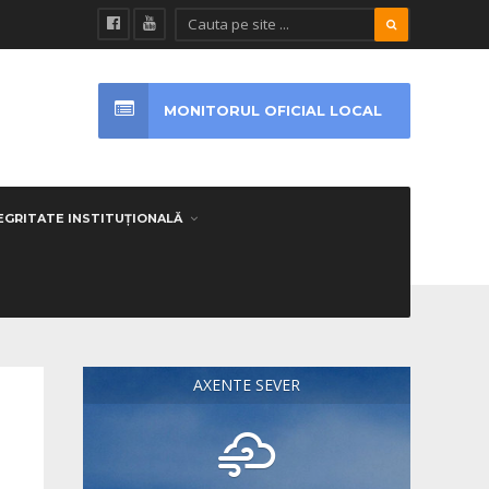
MONITORUL OFICIAL LOCAL
EGRITATE INSTITUȚIONALĂ
AXENTE SEVER