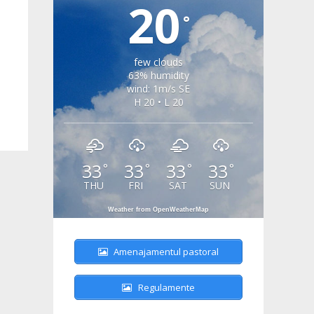
20
°
few clouds
63% humidity
wind: 1m/s SE
H 20 • L 20
33
33
33
33
°
°
°
°
THU
FRI
SAT
SUN
Weather from OpenWeatherMap
Amenajamentul pastoral
Regulamente