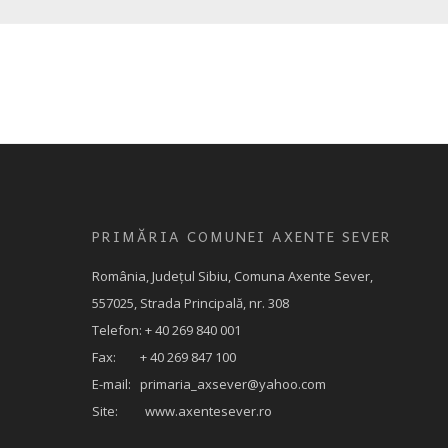
PRIMĂRIA COMUNEI AXENTE SEVER
România, Judeţul Sibiu, Comuna Axente Sever,
557025, Strada Principală, nr. 308
Telefon: + 40 269 840 001
Fax: + 40 269 847 100
E-mail:
primaria_axsever@yahoo.com
Site: www.axentesever.ro