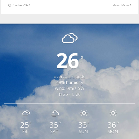
3 iulie 2023
Read More
AXENTE SEVER
26
°
overcast clouds
49% humidity
wind: 0m/s SW
H 26 • L 26
25
35
33
36
°
°
°
°
FRI
SAT
SUN
MON