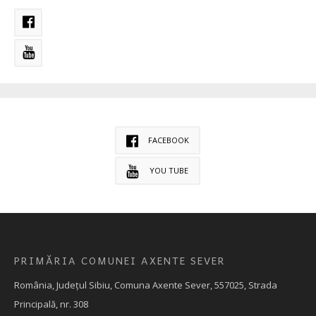
FACEBOOK
YOU TUBE
PRIMĂRIA COMUNEI AXENTE SEVER
România, Judeţul Sibiu, Comuna Axente Sever, 557025, Strada
Principală, nr. 308