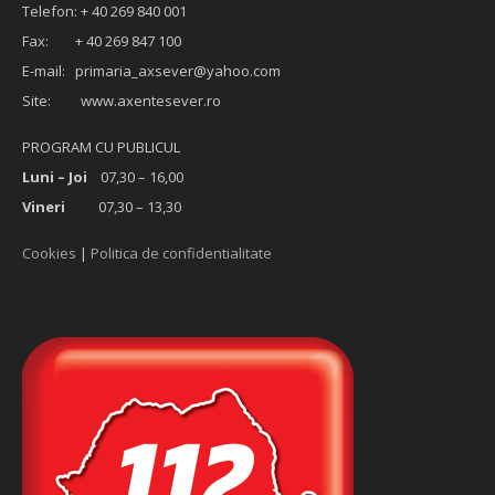
Telefon: + 40 269 840 001
Fax: + 40 269 847 100
E-mail:
primaria_axsever@yahoo.com
Site: www.axentesever.ro
PROGRAM CU PUBLICUL
Luni – Joi
07,30 – 16,00
Vineri
07,30 – 13,30
Cookies
|
Politica de confidentialitate