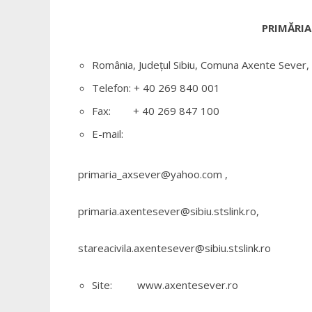
PRIMĂRIA
România, Judeţul Sibiu, Comuna Axente Sever, 
Telefon: + 40 269 840 001
Fax: + 40 269 847 100
E-mail:
primaria_axsever@yahoo.com
,
primaria.axentesever@sibiu.stslink.ro
,
stareacivila.axentesever@sibiu.stslink.ro
Site: www.axentesever.ro