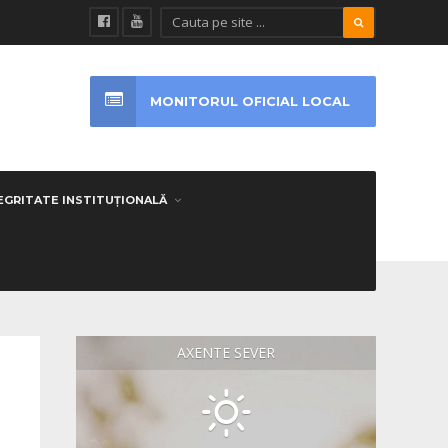
MONITORUL OFICIAL LOCAL
EGRITATE INSTITUȚIONALĂ
AXENTE SEVER