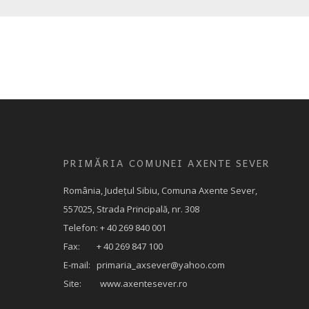
PRIMĂRIA COMUNEI AXENTE SEVER
România, Judeţul Sibiu, Comuna Axente Sever,
557025, Strada Principală, nr. 308
Telefon: + 40 269 840 001
Fax: + 40 269 847 100
E-mail:
primaria_axsever@yahoo.com
Site: www.axentesever.ro