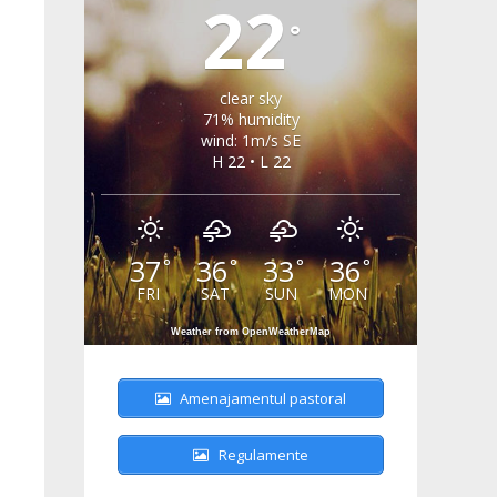
22
°
clear sky
71% humidity
wind: 1m/s SE
H 22 • L 22
37
36
33
36
°
°
°
°
FRI
SAT
SUN
MON
Weather from OpenWeatherMap
Amenajamentul pastoral
Regulamente