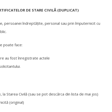
RTIFICATELOR DE STARE CIVILĂ (DUPLICAT)
re, persoanei îndreptățite, personal sau prin împuternicit cu
lic.
 se poate face:
are au fost înregistrate actele
olicitantului.
 la Starea Civilă (sau se pot descărca din lista de mai jos)
cită (original)