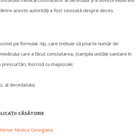
 dintre aceste autorități a fost sesizată despre deces.
întocmit pe formular-tip, care trebuie să poarte număr de
medicului care a făcut constatarea, ștampila unității sanitare în
prescurtări, înscrisă cu majuscule;
z, al decedatului;
LICAȚII CĂSĂTORIE
i Hornar Monica Georgiana