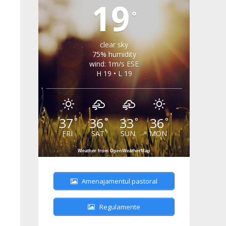
19
°
clear sky
75% humidity
wind: 1m/s ESE
H 19 • L 19
37
36
33
36
°
°
°
°
FRI
SAT
SUN
MON
Weather from OpenWeatherMap
Amenajamentul pastoral
Regulamente