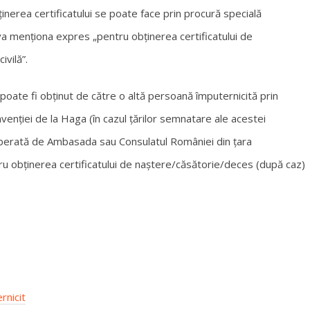
ținerea certificatului se poate face prin procură specială
 va menționa expres „pentru obținerea certificatului de
vilă”.
ul poate fi obținut de către o altă persoană împuternicită prin
venției de la Haga (în cazul țărilor semnatare ale acestei
eliberată de Ambasada sau Consulatul României din țara
ru obținerea certificatului de naștere/căsătorie/deces (după caz)
rnicit