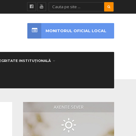
MONITORUL OFICIAL LOCAL
EGRITATE INSTITUȚIONALĂ
AXENTE SEVER