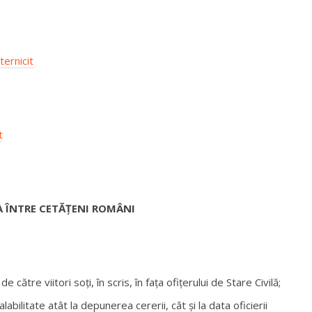
ternicit
t
 ÎNTRE CETĂȚENI ROMÂNI
către viitori soți, în scris, în fața ofițerului de Stare Civilă;
abilitate atât la depunerea cererii, cât și la data oficierii