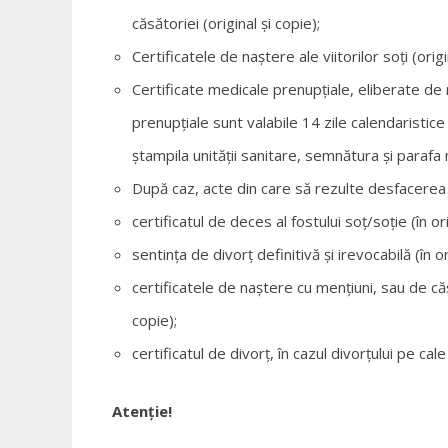
căsătoriei (original și copie);
Certificatele de naștere ale viitorilor soți (origi
Certificate medicale prenupțiale, eliberate de
prenupțiale sunt valabile 14 zile calendaristice 
ștampila unității sanitare, semnătura și parafa 
După caz, acte din care să rezulte desfacerea 
certificatul de deces al fostului soț/soție (în ori
sentința de divorț definitivă și irevocabilă (în or
certificatele de naștere cu mențiuni, sau de că
copie);
certificatul de divorț, în cazul divorțului pe cale
Atenție!