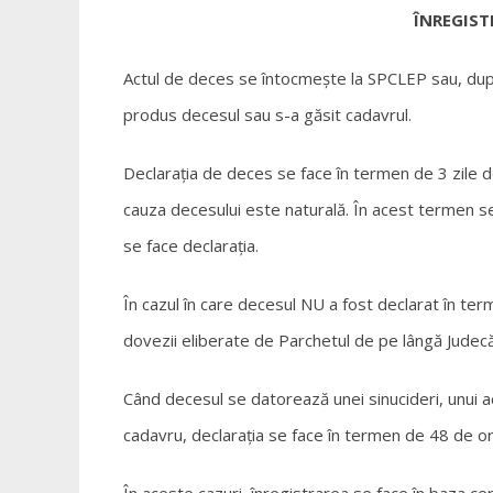
ÎNREGIST
Actul de deces se întocmește la SPCLEP sau, după c
produs decesul sau s-a găsit cadavrul.
Declarația de deces se face în termen de 3 zile de 
cauza decesului este naturală. În acest termen se 
se face declarația.
În cazul în care decesul NU a fost declarat în ter
dovezii eliberate de Parchetul de pe lângă Judec
Când decesul se datorează unei sinucideri, unui ac
cadavru, declarația se face în termen de 48 de ore
În aceste cazuri, înregistrarea se face în baza cer