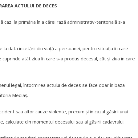
RAREA ACTULUI DE DECES
az, la primăria în a cărei rază administrativ-teritorială s-a
la data încetării din viață a persoanei, pentru situația în care
cuprinde atât ziua în care s-a produs decesul, cât și ziua în care
menul legal, întocmirea actului de deces se face doar în baza
ătoria Mediaș.
cident sau altor cauze violente, precum și în cazul găsirii unui
, calculate din momentul decesului sau al găsirii cadavrului.
tificatului medical constatator al decesului și a dovezii eliberate