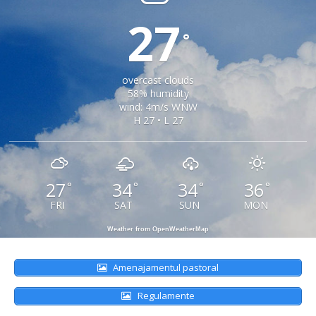
27
°
overcast clouds
58% humidity
wind: 4m/s WNW
H 27 • L 27
27
34
34
36
°
°
°
°
FRI
SAT
SUN
MON
Weather from OpenWeatherMap
Amenajamentul pastoral
Regulamente