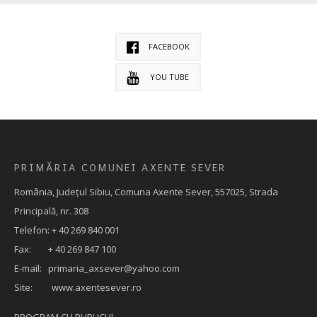
FACEBOOK
YOU TUBE
PRIMĂRIA COMUNEI AXENTE SEVER
România, Judeţul Sibiu, Comuna Axente Sever, 557025, Strada
Principală, nr. 308
Telefon: + 40 269 840 001
Fax: + 40 269 847 100
E-mail:
primaria_axsever@yahoo.com
Site: www.axentesever.ro
PROGRAM CU PUBLICUL