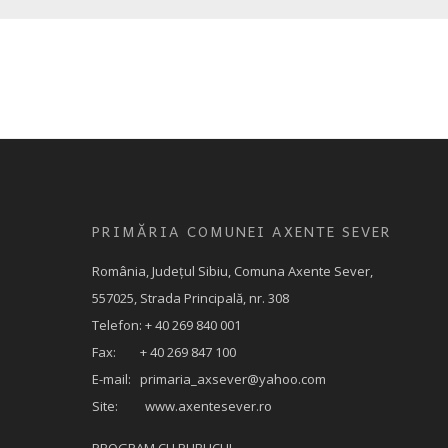
PRIMĂRIA COMUNEI AXENTE SEVER
România, Judeţul Sibiu, Comuna Axente Sever,
557025, Strada Principală, nr. 308
Telefon: + 40 269 840 001
Fax: + 40 269 847 100
E-mail:
primaria_axsever@yahoo.com
Site: www.axentesever.ro
PROGRAM CU PUBLICUL