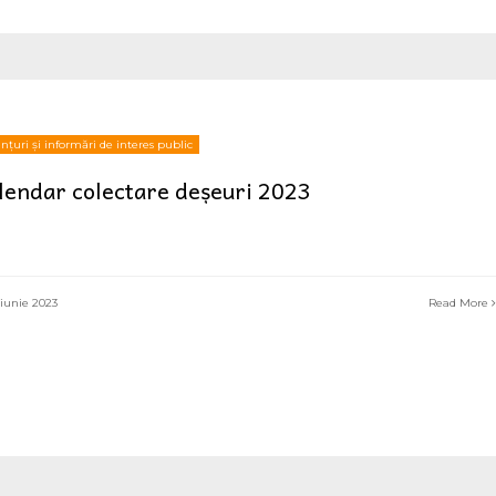
țuri și informări de interes public
lendar colectare deșeuri 2023
iunie 2023
Read More