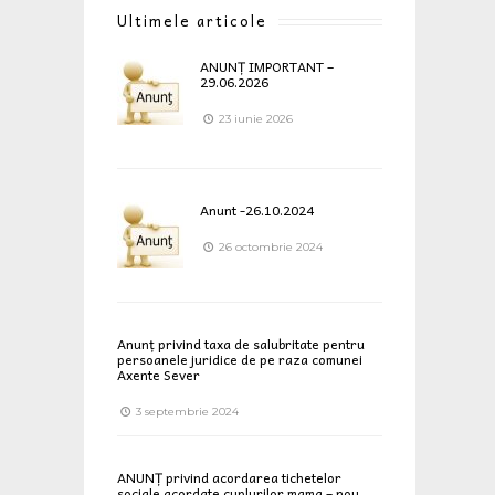
Ultimele articole
ANUNȚ IMPORTANT –
29.06.2026
23 iunie 2026
Anunt -26.10.2024
26 octombrie 2024
Anunț privind taxa de salubritate pentru
persoanele juridice de pe raza comunei
Axente Sever
3 septembrie 2024
ANUNȚ privind acordarea tichetelor
sociale acordate cuplurilor mama – nou