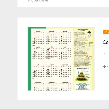
Anun
Ca
...
6 