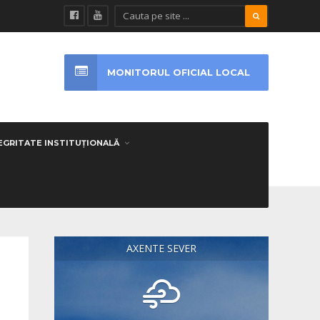
MONITORUL OFICIAL LOCAL
EGRITATE INSTITUȚIONALĂ
AXENTE SEVER