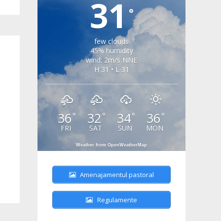
31
°
few clouds
45% humidity
wind: 2m/s NNE
H 31 • L 31
36
32
34
36
°
°
°
°
FRI
SAT
SUN
MON
Weather from OpenWeatherMap
Amenajamentul pastoral
Regulamente